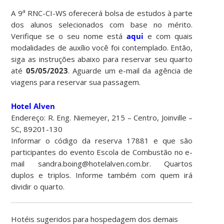
a
A 9
RNC-CI-WS oferecerá bolsa de estudos à parte
dos alunos selecionados com base no mérito.
Verifique se o seu nome está
aqui
e com quais
modalidades de auxílio você foi contemplado. Então,
siga as instruções abaixo para reservar seu quarto
até
05/05/2023
. Aguarde um e-mail da agência de
viagens para reservar sua passagem.
Hotel Alven
Endereço: R. Eng. Niemeyer, 215 – Centro, Joinville –
SC, 89201-130
Informar o código da reserva 17881 e que são
participantes do evento Escola de Combustão no e-
mail sandra.boing@hotelalven.com.br. Quartos
duplos e triplos. Informe também com quem irá
dividir o quarto.
Hotéis sugeridos para hospedagem dos demais