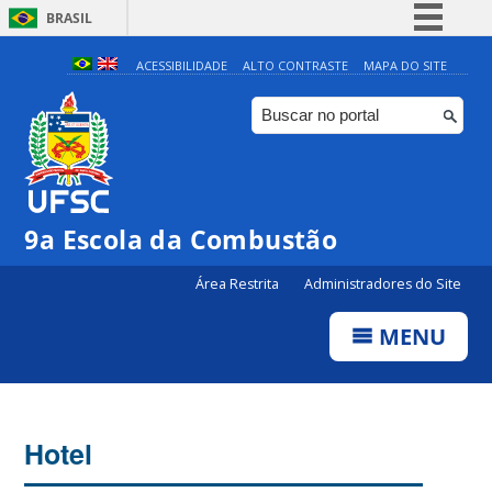
BRASIL
Simplifique!
ACESSIBILIDADE
ALTO CONTRASTE
MAPA DO SITE
Comunica BR
Participe
Acesso à informação
Legislação
9a Escola da Combustão
Canais
Área Restrita
Administradores do Site
MENU
Hotel